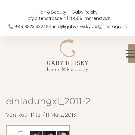
Zum
springen
Hair & Beauty – Gaby Reisky
Inhalt
Hofgartenstrasse 4 | 87509 Immenstadt
springen
+49 8323 6324
info@gaby-reisky.de
Instagram
einladungxl_2011-2
Von
Ruth Ritzl
/
11 März, 2013